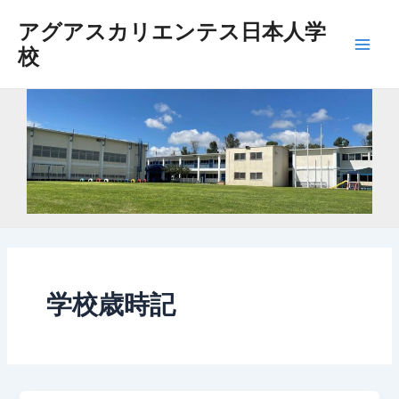
内
アグアスカリエンテス日本人学
容
校
を
Main
ス
Men
キ
ッ
プ
学校歳時記