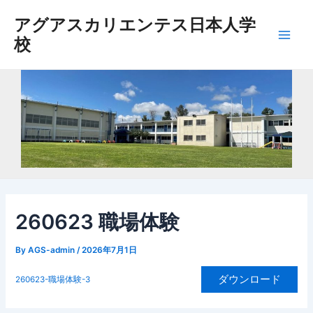
内
アグアスカリエンテス日本人学
容
校
を
Main
ス
Men
キ
ッ
プ
260623 職場体験
By
AGS-admin
/
2026年7月1日
ダウンロード
260623-職場体験-3