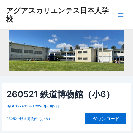
内
アグアスカリエンテス日本人学
容
校
を
Main
ス
Men
キ
ッ
プ
260521 鉄道博物館（小6）
By
AGS-admin
/
2026年6月3日
ダウンロード
260521-鉄道博物館（小６）