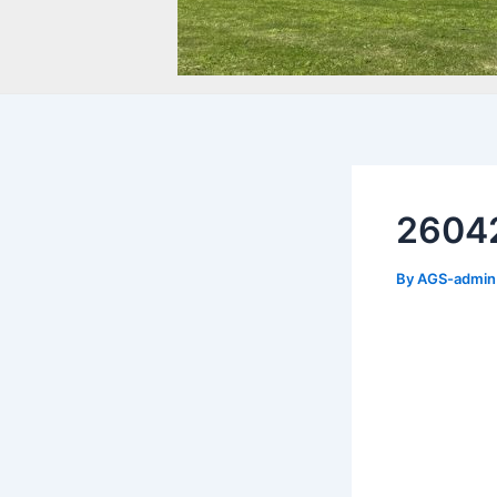
260
By
AGS-admi