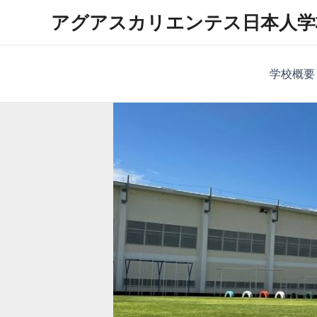
内
アグアスカリエンテス日本人学
容
を
ス
学校概要
キ
ッ
プ