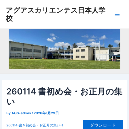
内
アグアスカリエンテス日本人学
容
校
を
Main
ス
Men
キ
ッ
プ
260114 書初め会・お正月の集
い
By
AGS-admin
/
2026年1月29日
ダウンロード
260114-書き初め会・お正月の集い-1