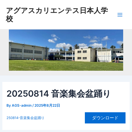
内
アグアスカリエンテス日本人学
容
校
を
Main
ス
Men
キ
ッ
プ
20250814 音楽集会盆踊り
By
AGS-admin
/
2025年8月22日
ダウンロード
250814-音楽集会盆踊り