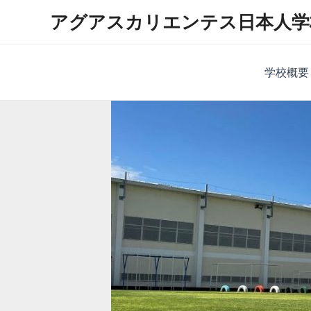
内
アグアスカリエンテス日本人学
容
を
ス
学校概要
キ
ッ
プ