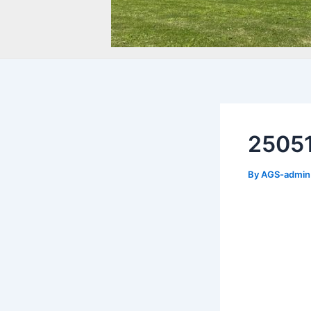
250
By
AGS-admi