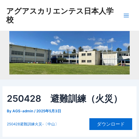
内
アグアスカリエンテス日本人学
容
校
を
Main
ス
Men
キ
ッ
プ
250428 避難訓練（火災）
By
AGS-admin
/
2025年5月3日
ダウンロード
250428避難訓練火災-〔中山〕