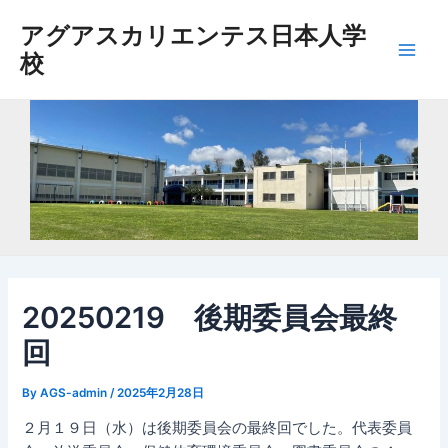
内
アグアスカリエンテス日本人学
容
校
を
Main
ス
Men
キ
ッ
プ
20250219 後期委員会最終
回
By
AGS-admin
/
2025年2月28日
２月１９日（水）は後期委員会の最終回でした。代表委員