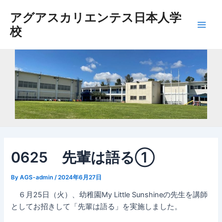
内
アグアスカリエンテス日本人学
容
校
を
Main
ス
Men
キ
ッ
プ
0625 先輩は語る①
By
AGS-admin
/
2024年6月27日
６月25日（火）、幼稚園My Little Sunshineの先生を講師
としてお招きして「先輩は語る」を実施しました。