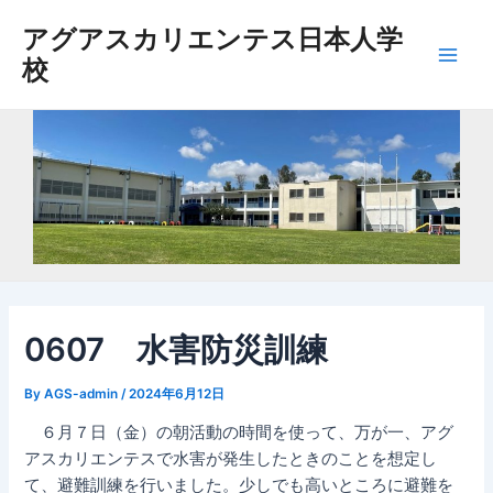
内
アグアスカリエンテス日本人学
容
校
を
Main
ス
Men
キ
ッ
プ
0607 水害防災訓練
By
AGS-admin
/
2024年6月12日
６月７日（金）の朝活動の時間を使って、万が一、アグ
アスカリエンテスで水害が発生したときのことを想定し
て、避難訓練を行いました。少しでも高いところに避難を