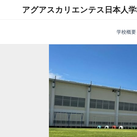
内
アグアスカリエンテス日本人学
容
を
ス
学校概要
キ
ッ
プ