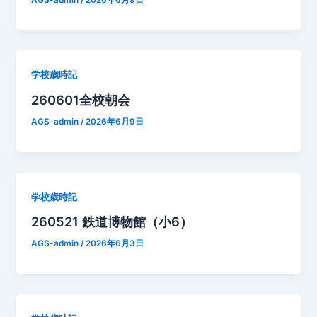
学校歳時記
260601全校朝会
AGS-admin
/
2026年6月9日
学校歳時記
260521 鉄道博物館（小6）
AGS-admin
/
2026年6月3日