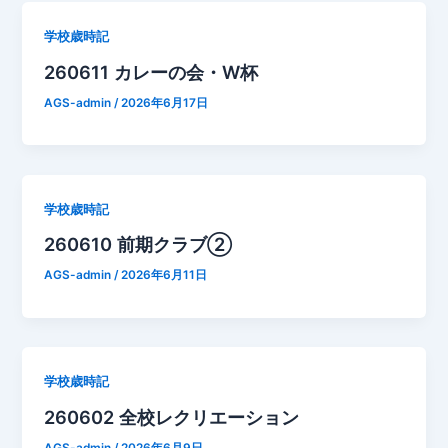
学校歳時記
260611 カレーの会・W杯
AGS-admin
/
2026年6月17日
学校歳時記
260610 前期クラブ②
AGS-admin
/
2026年6月11日
学校歳時記
260602 全校レクリエーション
AGS-admin
/
2026年6月9日