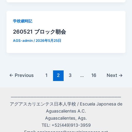
学校歳時記
260521 ブロック朝会
AGS-admin
/
2026年5月25日
Post
←
Previous
1
2
3
…
16
Next
→
pagination
──────────────────────────────────
アグアスカリエンテス日本人学校 / Escuela Japonesa de
Aguascalientes A.C.
Aguascalientes, Ags.
TEL: +52(449)913-3959