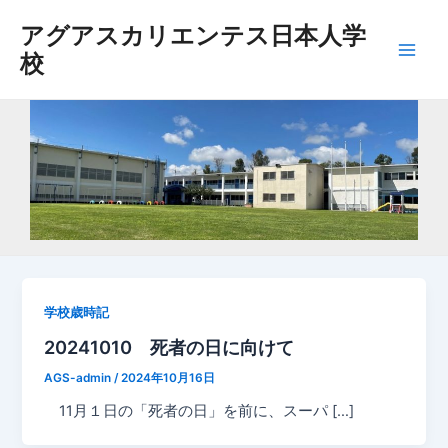
内
アグアスカリエンテス日本人学
容
校
を
Main
ス
Men
キ
ッ
プ
学校歳時記
20241010 死者の日に向けて
AGS-admin
/
2024年10月16日
11月１日の「死者の日」を前に、スーパ […]