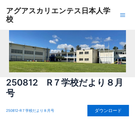
内
アグアスカリエンテス日本人学
容
校
を
Main
ス
Men
キ
ッ
プ
250812 R７学校だより８月
号
ダウンロード
250812-R７学校だより８月号