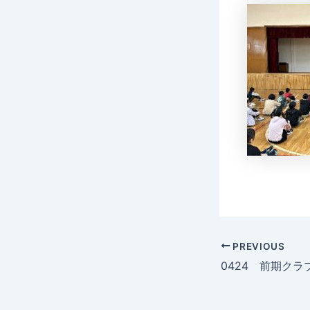
Post
PREVIOUS
navigation
0424 前期クラ