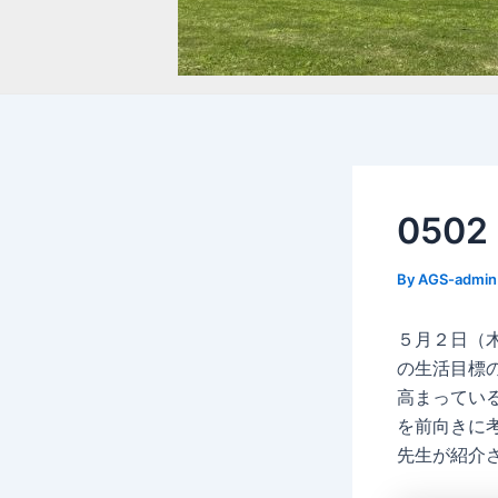
050
By
AGS-admi
５月２日（
の生活目標
高まってい
を前向きに
先生が紹介