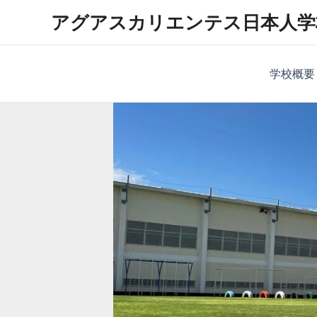
内
アグアスカリエンテス日本人学
容
を
ス
学校概要
キ
ッ
プ